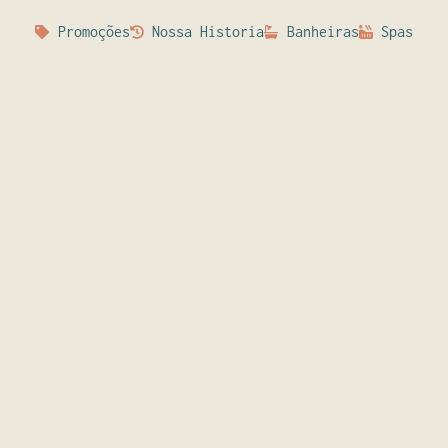
Promoções
Nossa Historia
Banheiras
Spas