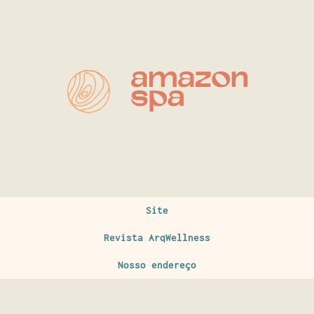
Site
Revista ArqWellness
Nosso endereço