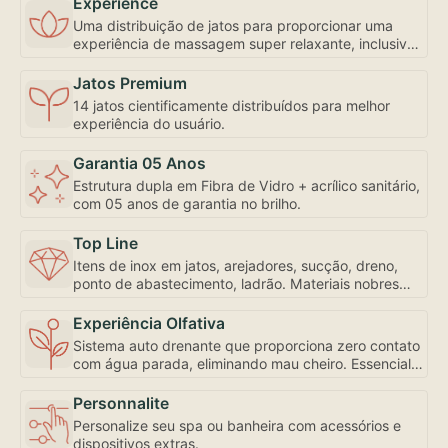
Experience
Uma distribuição de jatos para proporcionar uma
experiência de massagem super relaxante, inclusive
com controle de fluxo e abertura individualizada,
bem como a mais robusta motobomba do mercado –
Jatos Premium
uma exclusividade Amazon Spa focada em seu bem-
14 jatos cientificamente distribuídos para melhor
estar.
experiência do usuário.
Garantia 05 Anos
Estrutura dupla em Fibra de Vidro + acrílico sanitário,
com 05 anos de garantia no brilho.
Top Line
Itens de inox em jatos, arejadores, sucção, dreno,
ponto de abastecimento, ladrão. Materiais nobres
para sua experiência de uso e conservação.
Experiência Olfativa
Sistema auto drenante que proporciona zero contato
com água parada, eliminando mau cheiro. Essencial
para sua experiência de uso.
Personnalite
Personalize seu spa ou banheira com acessórios e
dispositivos extras.