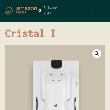
Salvador
- BA
Cristal I