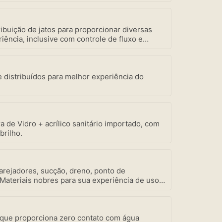
ibuição de jatos para proporcionar diversas
iência, inclusive com controle de fluxo e
ada, bem como a mais robusta motobomba do
vidade Amazon Spa focada em seu bem-estar.
e distribuídos para melhor experiência do
a de Vidro + acrílico sanitário importado, com
brilho.
 arejadores, sucção, dreno, ponto de
 Materiais nobres para sua experiência de uso e
 que proporciona zero contato com água