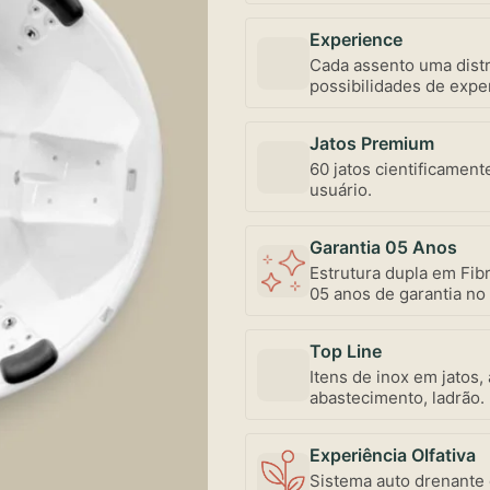
Experience
Cada assento uma distr
possibilidades de exper
abertura individualiz
mercado – uma exclusi
Jatos Premium
60 jatos cientificament
usuário.
Garantia 05 Anos
Estrutura dupla em Fibr
05 anos de garantia no 
Top Line
Itens de inox em jatos,
abastecimento, ladrão.
conservação.
Experiência Olfativa
Sistema auto drenante