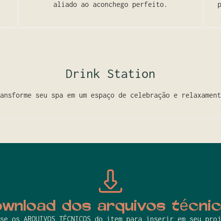
aliado ao aconchego perfeito.
Drink Station
ansforme seu spa em um espaço de celebração e relaxament
wnload dos arquivos técni
se os ARQUIVOS TÉCNICOS do item para inserir em seu proj