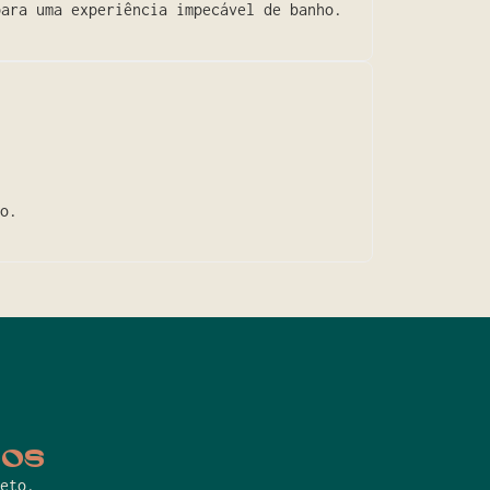
para uma experiência impecável de banho.
o.
cos
eto.