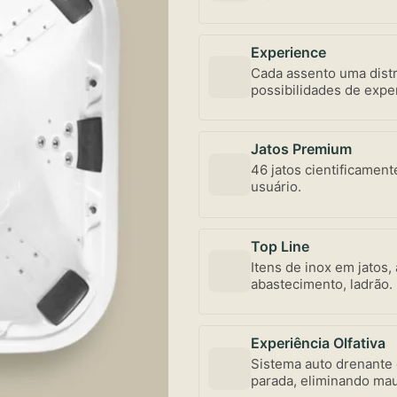
Experience
Cada assento uma distr
possibilidades de exper
abertura individualiz
mercado – uma exclusi
Jatos Premium
46 jatos cientificament
usuário.
Top Line
Itens de inox em jatos,
abastecimento, ladrão.
conservação.
Experiência Olfativa
Sistema auto drenante
parada, eliminando mau